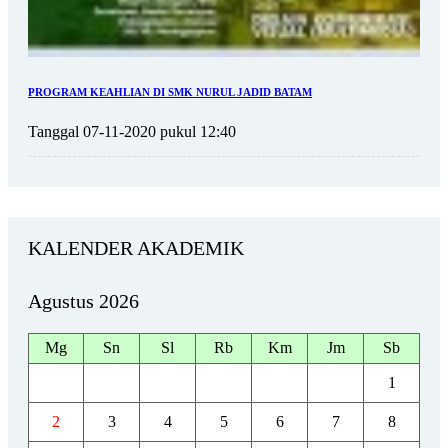
PROGRAM KEAHLIAN DI SMK NURUL JADID BATAM
Tanggal 07-11-2020 pukul 12:40
KALENDER AKADEMIK
Agustus 2026
Mg
Sn
Sl
Rb
Km
Jm
Sb
1
2
3
4
5
6
7
8