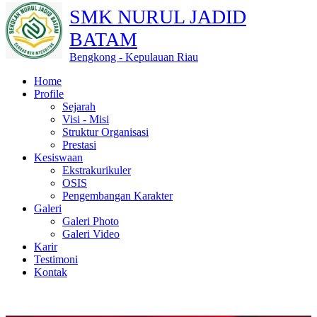
SMK NURUL JADID
BATAM
Bengkong - Kepulauan Riau
Home
Profile
Sejarah
Visi - Misi
Struktur Organisasi
Prestasi
Kesiswaan
Ekstrakurikuler
OSIS
Pengembangan Karakter
Galeri
Galeri Photo
Galeri Video
Karir
Testimoni
Kontak