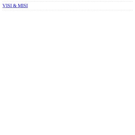
VISI & MISI
STATISTIK PENGUNJUNG
LOKASI SEKOLAH