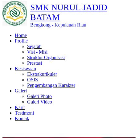
SMK NURUL JADID
BATAM
Bengkong - Kepulauan Riau
Home
Profile
Sejarah
Visi - Misi
Struktur Organisasi
Prestasi
Kesiswaan
Ekstrakurikuler
OSIS
Pengembangan Karakter
Galeri
Galeri Photo
Galeri Video
Karir
Testimoni
Kontak