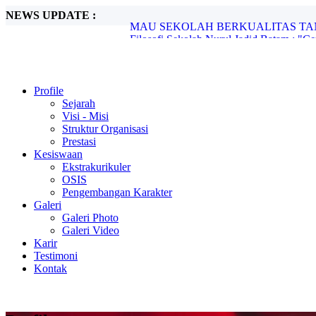
NEWS UPDATE :
Filosofi Sekolah Nurul Jadid Batam : "Cerd
PPDB 2025/2026 REGULER & BOAR
LOGO BARU SEKOLAH NURUL JAD
PROGRAM KEAHLIAN DI SMK NURU
Mengapa Harus Sekolah di SMK Nurul Ja
SISTEM PENERIMAAN MURID BARU 
Profile
MAU SEKOLAH BERKUALITAS TANP
Sejarah
Visi - Misi
Struktur Organisasi
Prestasi
Kesiswaan
Ekstrakurikuler
OSIS
Pengembangan Karakter
Galeri
Galeri Photo
Galeri Video
Karir
Testimoni
Kontak