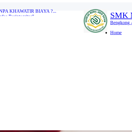
as Berintegritas" ...
SMK 
DING SCHOOL. SILAHKAN KLIK >>>...
ID BATAM...
Bengkong -
L JADID BATAM...
did Batam?...
Home
TP. 2026/2027 TELAH DIBUKA...
A KHAWATIR BIAYA ?...