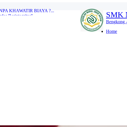
as Berintegritas" ...
SMK 
DING SCHOOL. SILAHKAN KLIK >>>...
ID BATAM...
Bengkong -
L JADID BATAM...
did Batam?...
Home
TP. 2026/2027 TELAH DIBUKA...
A KHAWATIR BIAYA ?...