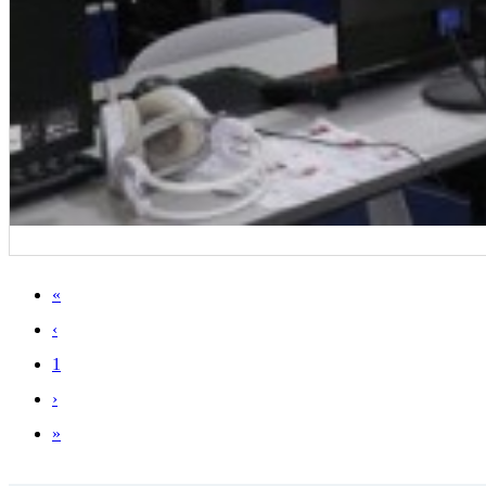
«
‹
1
›
»