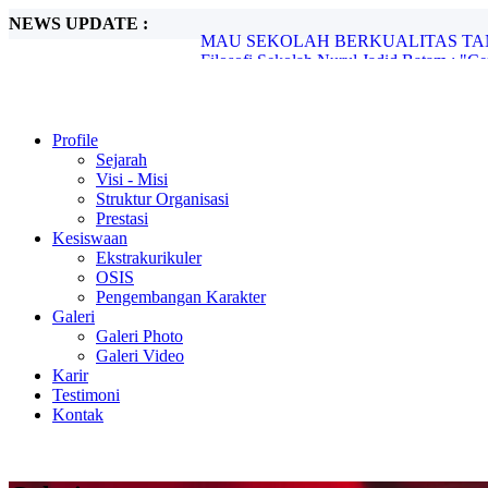
NEWS UPDATE :
Filosofi Sekolah Nurul Jadid Batam : "Cerd
PPDB 2025/2026 REGULER & BOAR
LOGO BARU SEKOLAH NURUL JAD
PROGRAM KEAHLIAN DI SMK NURU
Mengapa Harus Sekolah di SMK Nurul Ja
SISTEM PENERIMAAN MURID BARU 
Profile
MAU SEKOLAH BERKUALITAS TANP
Sejarah
Visi - Misi
Struktur Organisasi
Prestasi
Kesiswaan
Ekstrakurikuler
OSIS
Pengembangan Karakter
Galeri
Galeri Photo
Galeri Video
Karir
Testimoni
Kontak