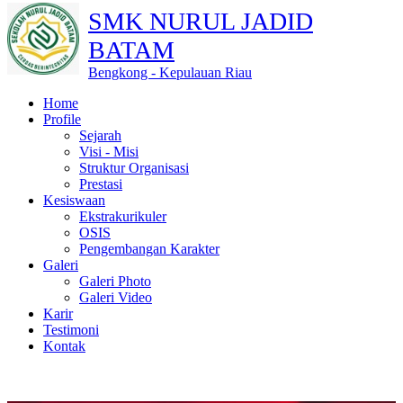
SMK NURUL JADID
BATAM
Bengkong - Kepulauan Riau
Home
Profile
Sejarah
Visi - Misi
Struktur Organisasi
Prestasi
Kesiswaan
Ekstrakurikuler
OSIS
Pengembangan Karakter
Galeri
Galeri Photo
Galeri Video
Karir
Testimoni
Kontak