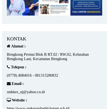
KONTAK
Alamat :
Bengkong Permai Blok B RT.02 / RW.02, Kelurahan
Bengkong Laut, Kecamatan Bengkong
Telepon :
(0778) 4084016 - 081315280832
Email :
smkkes_nj@yahoo.co.id
Website :
https://www.smknuruljadid-batam.sch.id/