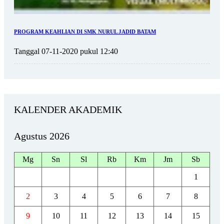
PROGRAM KEAHLIAN DI SMK NURUL JADID BATAM
Tanggal 07-11-2020 pukul 12:40
KALENDER AKADEMIK
Agustus 2026
Mg
Sn
Sl
Rb
Km
Jm
Sb
1
2
3
4
5
6
7
8
9
10
11
12
13
14
15